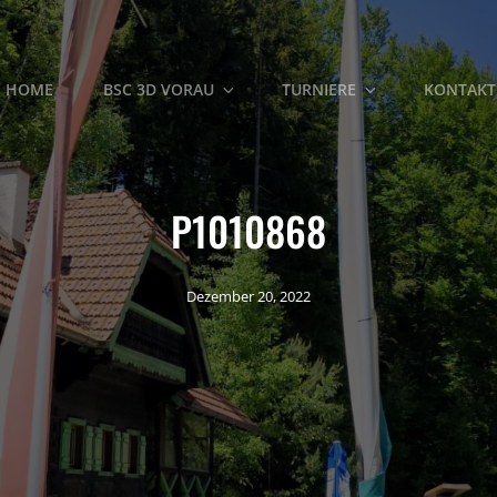
HOME
BSC 3D VORAU
TURNIERE
KONTAKT
P1010868
Dezember 20, 2022