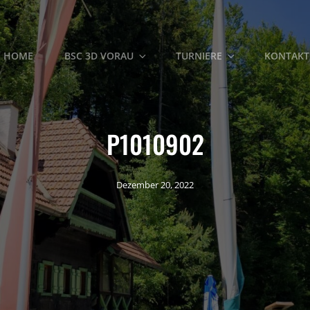
HOME
BSC 3D VORAU
TURNIERE
KONTAKT
P1010902
Dezember 20, 2022